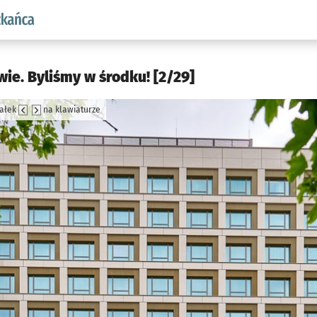
aw.pl podserwis: Dla mieszkańca
ie. Byliśmy w środku! [2/29]
załek
na klawiaturze
jęcia.