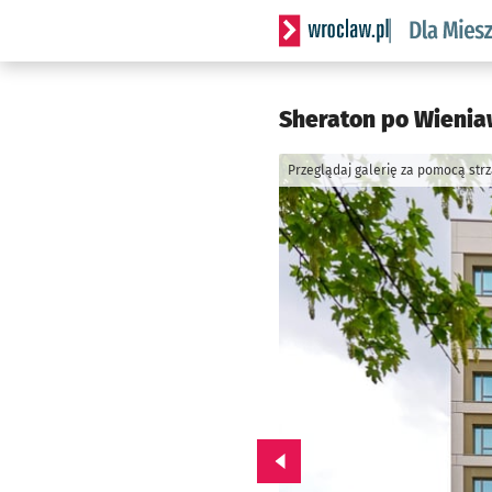
Serwis informacyjny wrocl
Sheraton po Wieniaw
Przeglądaj galerię za pomocą str
Przejdź do poprzedniego zd