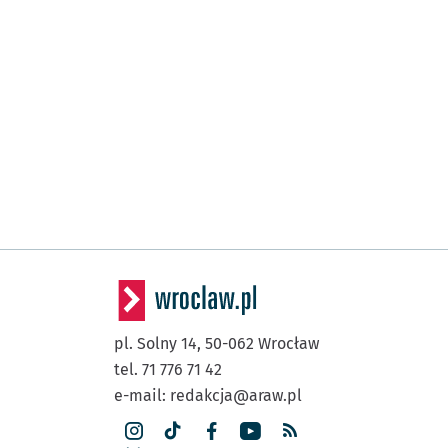
pl. Solny 14,
50-062
Wrocław
tel. 71 776 71 42
e-mail:
redakcja@araw.pl