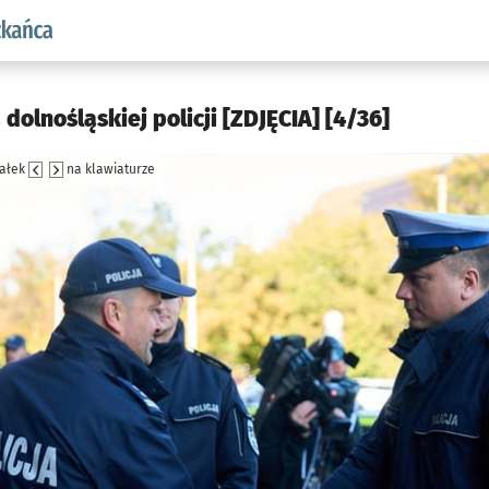
aw.pl podserwis: Dla mieszkańca
olnośląskiej policji [ZDJĘCIA] [4/36]
załek
na klawiaturze
jęcia.