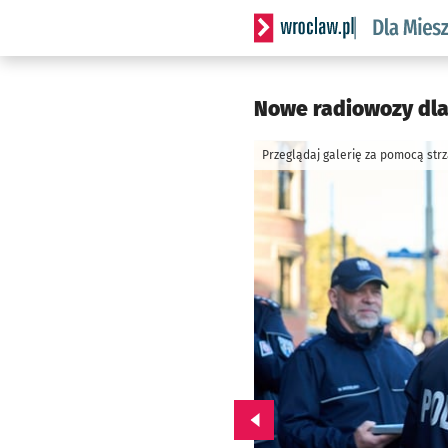
Serwis informacyjny wrocl
Nowe radiowozy dla d
Przeglądaj galerię za pomocą str
Przejdź do poprzedniego zd