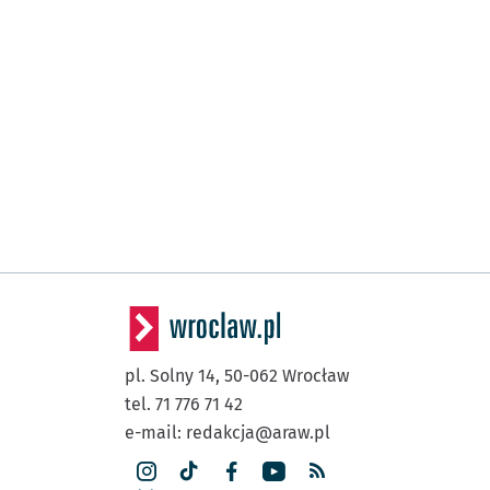
pl. Solny 14,
50-062
Wrocław
tel. 71 776 71 42
e-mail:
redakcja@araw.pl