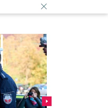
Wróć do artykułu Nowe radiowozy dla do
Przejdź do kolejnego zdjęcia.