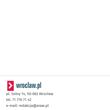
pl. Solny 14,
50-062
Wrocław
tel. 71 776 71 42
e-mail:
redakcja@araw.pl