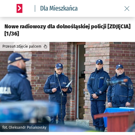
Wróć 
Serwis informacyjny wroclaw.pl podserwis: Dla mieszkańca
Nowe radiowozy dla dolnośląskiej policji [ZDJĘCIA]
[1/36]
Przesuń zdjęcie palcem
fot. Oleksandr Poliakovsky