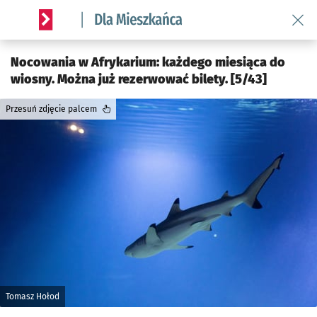
Wróć 
Serwis informacyjny wroclaw.pl podserwis: Dla mieszkańca
Nocowania w Afrykarium: każdego miesiąca do
wiosny. Można już rezerwować bilety. [5/43]
Przesuń zdjęcie palcem
Tomasz Hołod