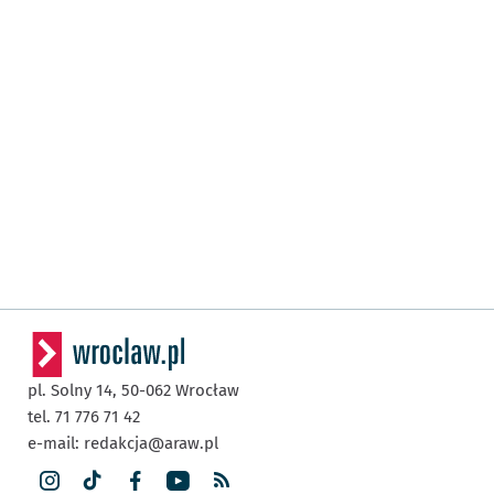
pl. Solny 14,
50-062
Wrocław
tel. 71 776 71 42
e-mail:
redakcja@araw.pl