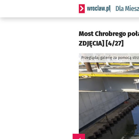
Serwis informacyjny wrocl
Most Chrobrego poł
ZDJĘCIA] [4/27]
Przeglądaj galerię za pomocą str