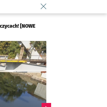
Wróć do artykułu Most Chrobrego połą
jczycach! [NOWE