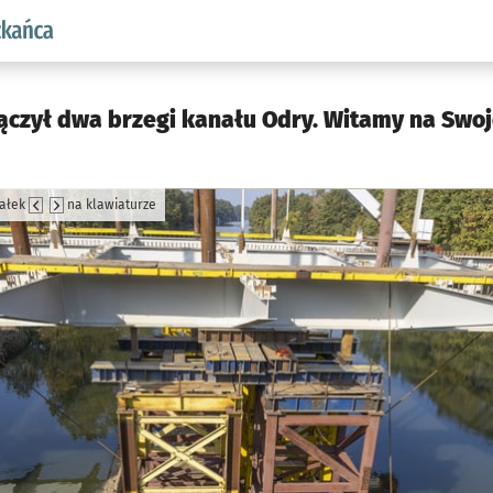
aw.pl podserwis: Dla mieszkańca
ączył dwa brzegi kanału Odry. Witamy na Swo
załek
na klawiaturze