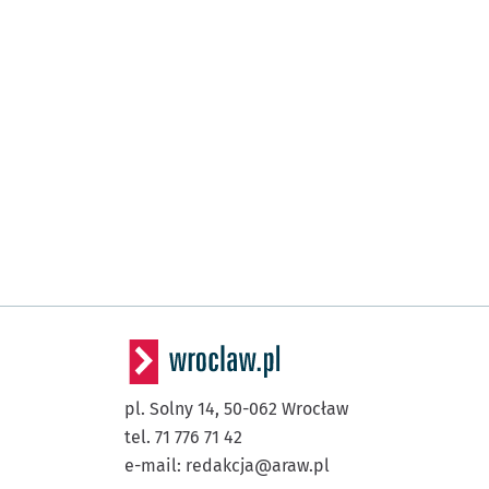
pl. Solny 14,
50-062
Wrocław
tel. 71 776 71 42
e-mail:
redakcja@araw.pl