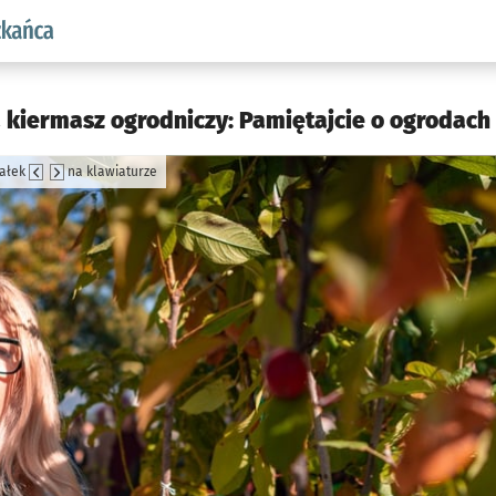
aw.pl podserwis: Dla mieszkańca
 kiermasz ogrodniczy: Pamiętajcie o ogrodach 
załek
na klawiaturze
jęcia.