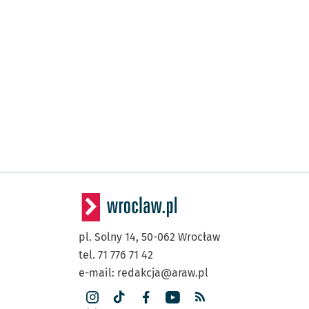
pl. Solny 14,
50-062
Wrocław
tel. 71 776 71 42
e-mail:
redakcja@araw.pl