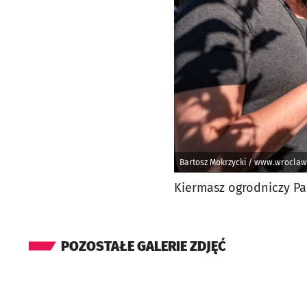
Bartosz Mokrzycki / www.wroclaw
Kiermasz ogrodniczy Pa
POZOSTAŁE GALERIE ZDJĘĆ