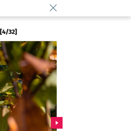
Wróć do artykułu Na Partynicach trwa 
[4/32]
Przejdź do kolejnego zdjęcia.