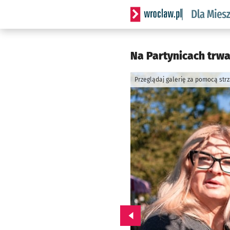
Serwis informacyjny wrocl
Na Partynicach trwa
Przeglądaj galerię za pomocą str
Przejdź do poprzedniego zd