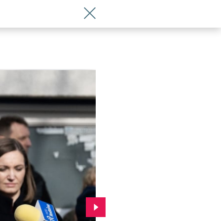
Wróć do artykułu Mowa nienawiści zni
Przejdź do kolejnego zdjęcia.