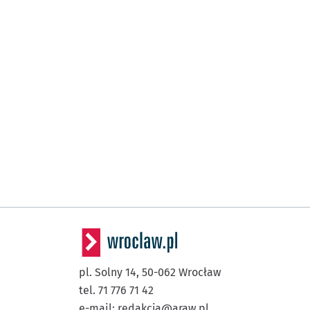
pl. Solny 14,
50-062
Wrocław
tel. 71 776 71 42
e-mail:
redakcja@araw.pl