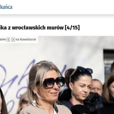
aw.pl podserwis: Dla mieszkańca
ika z wrocławskich murów [4/15]
załek
na klawiaturze
jęcia.