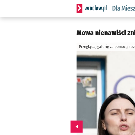
Serwis informacyjny wrocl
Mowa nienawiści zn
Przeglądaj galerię za pomocą str
Przejdź do poprzedniego zd