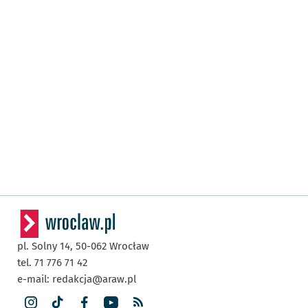
pl. Solny 14,
50-062
Wrocław
tel. 71 776 71 42
e-mail:
redakcja@araw.pl