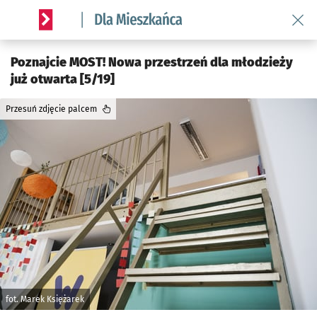
Wróć 
Serwis informacyjny wroclaw.pl podserwis: Dla mieszkańca
Poznajcie MOST! Nowa przestrzeń dla młodzieży
już otwarta [5/19]
Przesuń zdjęcie palcem
fot. Marek Księżarek