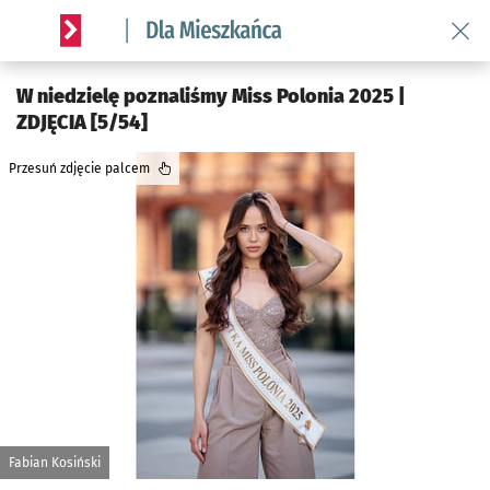
Wróć 
Serwis informacyjny wroclaw.pl podserwis: Dla mieszkańca
W niedzielę poznaliśmy Miss Polonia 2025 |
ZDJĘCIA [5/54]
Przesuń zdjęcie palcem
Fabian Kosiński