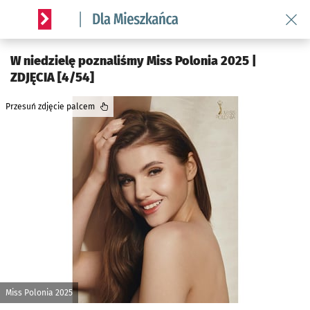
Wróć 
Serwis informacyjny wroclaw.pl podserwis: Dla mieszkańca
W niedzielę poznaliśmy Miss Polonia 2025 |
ZDJĘCIA [4/54]
Przesuń zdjęcie palcem
Miss Polonia 2025