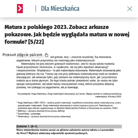
Wróć 
Serwis informacyjny wroclaw.pl podserwis: Dla mieszkańca
Matura z polskiego 2023. Zobacz arkusze
pokazowe. Jak będzie wyglądała matura w nowej
formule? [5/22]
Przesuń zdjęcie palcem