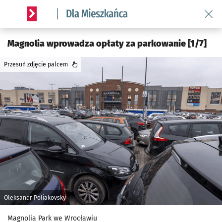
Wróć 
Serwis informacyjny wroclaw.pl podserwis: Dla mieszkańca
Magnolia wprowadza opłaty za parkowanie [1/7]
Przesuń zdjęcie palcem
Oleksandr Poliakovsky
Magnolia Park we Wrocławiu