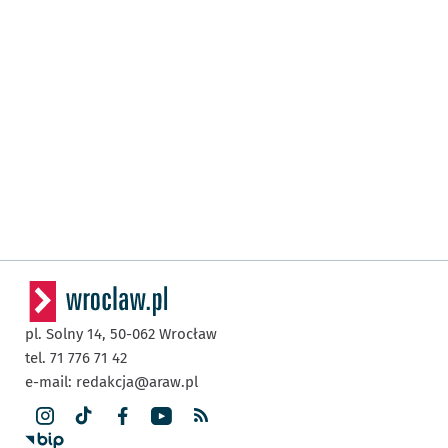
pl. Solny 14,
50-062
Wrocław
tel. 71 776 71 42
e-mail:
redakcja@araw.pl