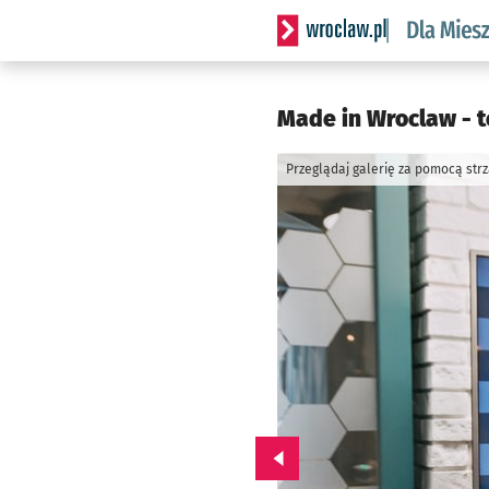
Serwis informacyjny wrocl
Made in Wroclaw - t
Przeglądaj galerię za pomocą str
Przejdź do poprzedniego zd