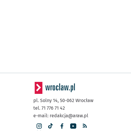
pl. Solny 14,
50-062
Wrocław
tel. 71 776 71 42
e-mail:
redakcja@araw.pl