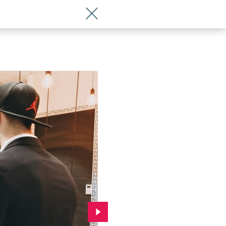
Wróć do artykułu Made in Wroclaw - t
Przejdź do kolejnego zdjęcia.