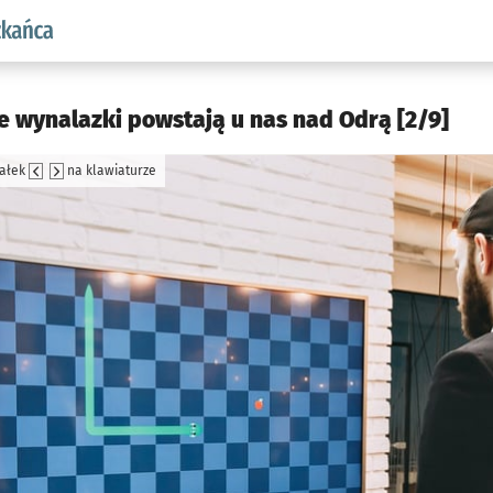
aw.pl podserwis: Dla mieszkańca
e wynalazki powstają u nas nad Odrą [2/9]
załek
na klawiaturze
jęcia.