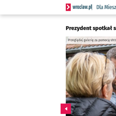
Serwis informacyjny wrocl
Prezydent spotkał 
Przeglądaj galerię za pomocą str
Przejdź do poprzedniego zd