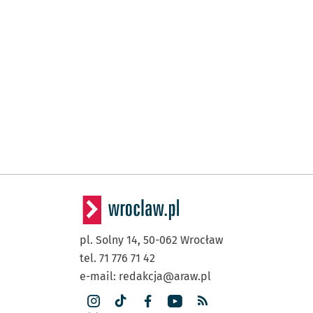
pl. Solny 14,
50-062
Wrocław
tel. 71 776 71 42
e-mail:
redakcja@araw.pl