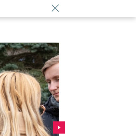
Wróć do artykułu Prezydent spotkał s
Przejdź do kolejnego zdjęcia.