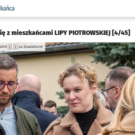
aw.pl podserwis: Dla mieszkańca
się z mieszkańcami LIPY PIOTROWSKIEJ [4/45]
załek
na klawiaturze
jęcia.