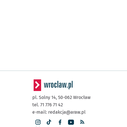
pl. Solny 14,
50-062
Wrocław
tel. 71 776 71 42
e-mail:
redakcja@araw.pl