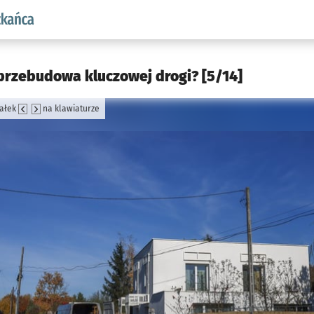
aw.pl podserwis: Dla mieszkańca
przebudowa kluczowej drogi? [5/14]
załek
na klawiaturze
jęcia.