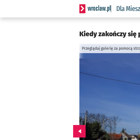
Serwis informacyjny wrocl
Kiedy zakończy się 
Przeglądaj galerię za pomocą str
Przejdź do poprzedniego zd