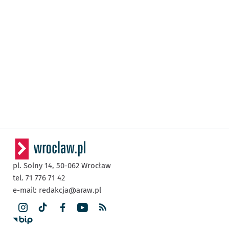
pl. Solny 14,
50-062
Wrocław
tel. 71 776 71 42
e-mail:
redakcja@araw.pl