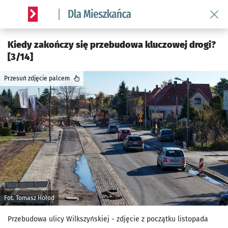
Wróć 
Serwis informacyjny wroclaw.pl podserwis: Dla mieszkańca
Kiedy zakończy się przebudowa kluczowej drogi?
[3/14]
Przesuń zdjęcie palcem
Fot. Tomasz Hołod
Przebudowa ulicy Wilkszyńskiej - zdjęcie z początku listopada