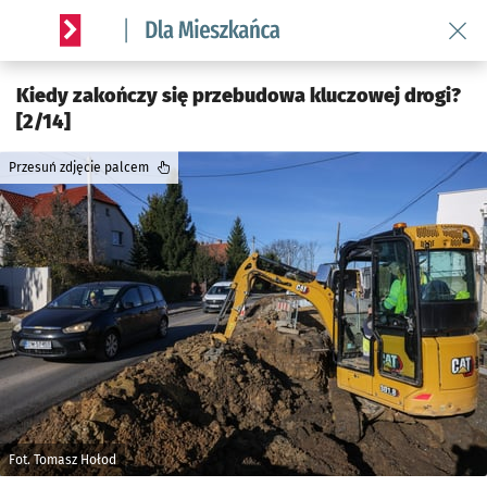
Wróć 
Serwis informacyjny wroclaw.pl podserwis: Dla mieszkańca
Kiedy zakończy się przebudowa kluczowej drogi?
[2/14]
Przesuń zdjęcie palcem
Fot. Tomasz Hołod