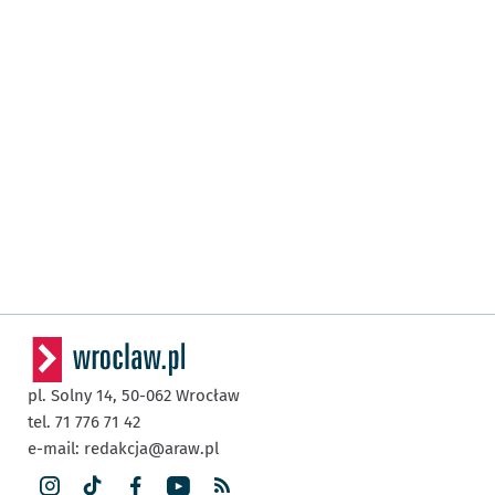
pl. Solny 14,
50-062
Wrocław
tel. 71 776 71 42
e-mail:
redakcja@araw.pl