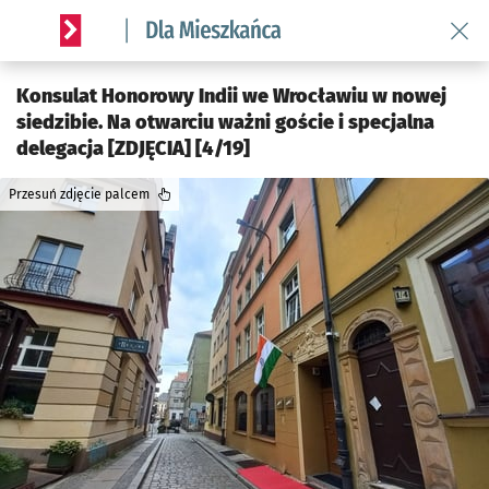
Wróć 
Serwis informacyjny wroclaw.pl podserwis: Dla mieszkańca
Konsulat Honorowy Indii we Wrocławiu w nowej
siedzibie. Na otwarciu ważni goście i specjalna
delegacja [ZDJĘCIA] [4/19]
Przesuń zdjęcie palcem