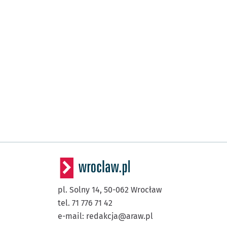
pl. Solny 14,
50-062
Wrocław
tel. 71 776 71 42
e-mail:
redakcja@araw.pl