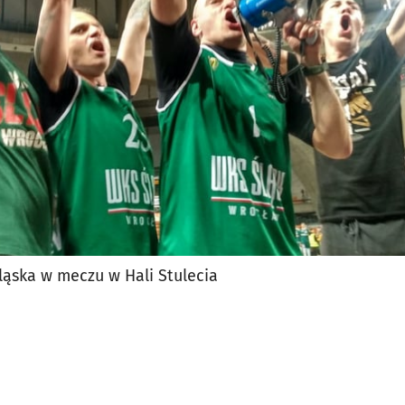
ląska w meczu w Hali Stulecia