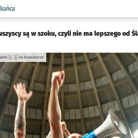
aw.pl podserwis: Dla mieszkańca
wszyscy są w szoku, czyli nie ma lepszego od 
załek
na klawiaturze