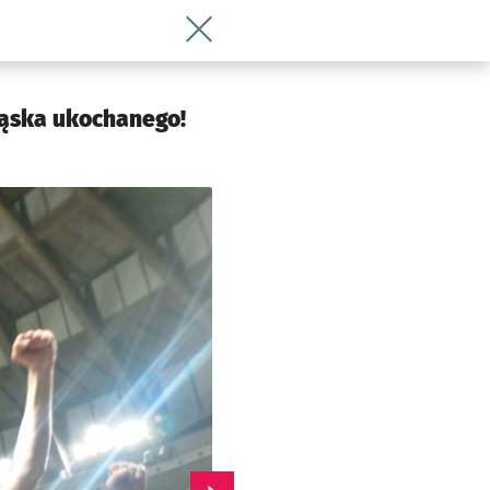
Wróć do artykułu Przyjeżdża Szoku i w
Śląska ukochanego!