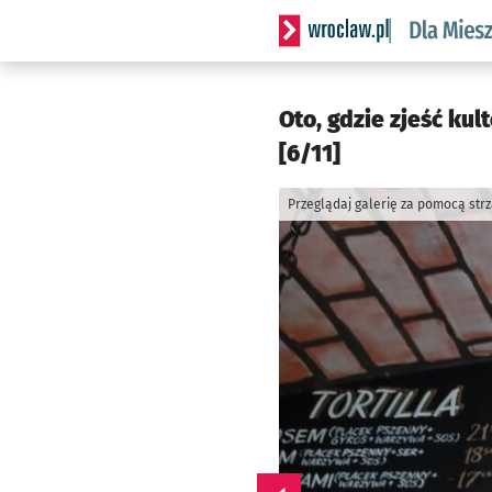
Serwis informacyjny wrocl
Oto, gdzie zjeść ku
[6/11]
Przeglądaj galerię za pomocą str