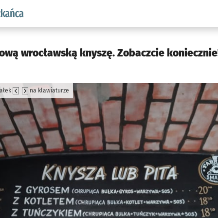
aw.pl podserwis: Dla mieszkańca
ltową wrocławską knyszę. Zobaczcie koniecznie
załek
na klawiaturze