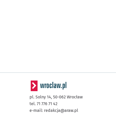
pl. Solny 14,
50-062
Wrocław
tel. 71 776 71 42
e-mail:
redakcja@araw.pl