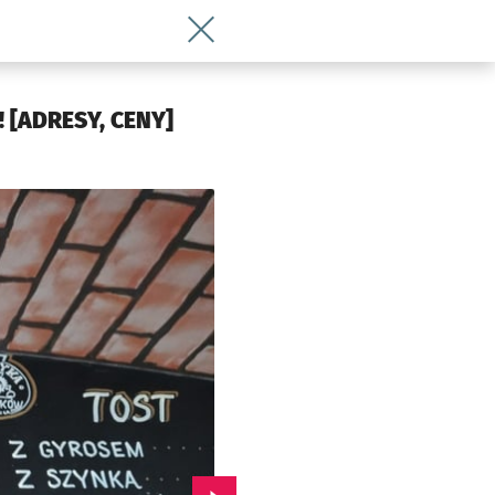
Wróć do artykułu Oto, gdzie zjeść kul
! [ADRESY, CENY]