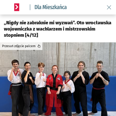
Wróć 
Serwis informacyjny wroclaw.pl podserwis: Dla mieszkańca
„Nigdy nie zabraknie mi wyzwań”. Oto wrocławska
wojowniczka z wachlarzem i mistrzowskim
stopniem [4/12]
Przesuń zdjęcie palcem