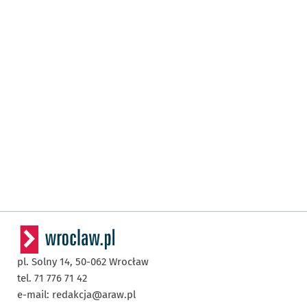
pl. Solny 14,
50-062
Wrocław
tel. 71 776 71 42
e-mail:
redakcja@araw.pl