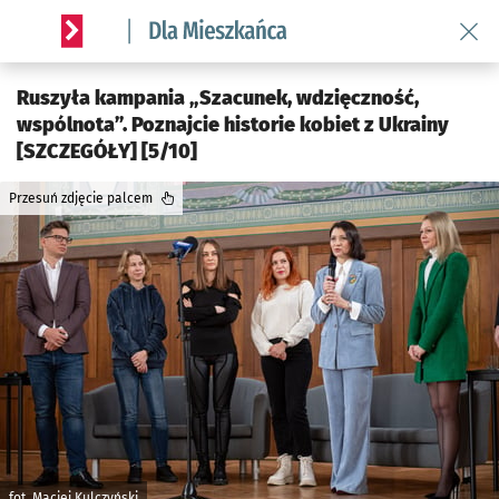
Wróć 
Serwis informacyjny wroclaw.pl podserwis: Dla mieszkańca
Ruszyła kampania „Szacunek, wdzięczność,
wspólnota”. Poznajcie historie kobiet z Ukrainy
[SZCZEGÓŁY] [5/10]
Przesuń zdjęcie palcem
fot. Maciej Kulczyński