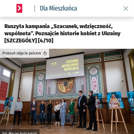
Wróć 
Serwis informacyjny wroclaw.pl podserwis: Dla mieszkańca
Ruszyła kampania „Szacunek, wdzięczność,
wspólnota”. Poznajcie historie kobiet z Ukrainy
[SZCZEGÓŁY] [4/10]
Przesuń zdjęcie palcem
fot. Maciej Kulczyński