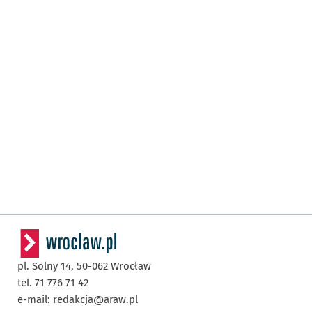
pl. Solny 14,
50-062
Wrocław
tel. 71 776 71 42
e-mail:
redakcja@araw.pl