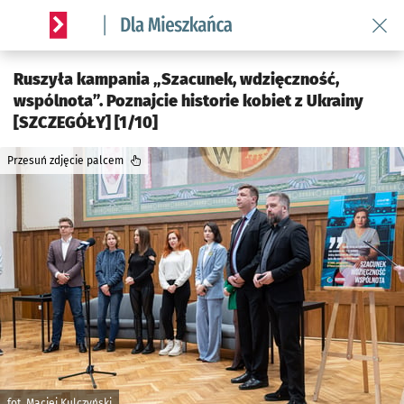
Wróć 
Serwis informacyjny wroclaw.pl podserwis: Dla mieszkańca
Ruszyła kampania „Szacunek, wdzięczność,
wspólnota”. Poznajcie historie kobiet z Ukrainy
[SZCZEGÓŁY] [1/10]
Przesuń zdjęcie palcem
fot. Maciej Kulczyński