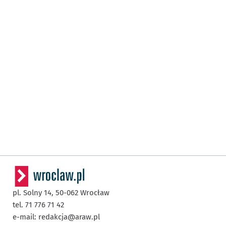
pl. Solny 14,
50-062
Wrocław
tel. 71 776 71 42
e-mail:
redakcja@araw.pl