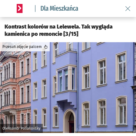
Wróć 
Serwis informacyjny wroclaw.pl podserwis: Dla mieszkańca
Kontrast kolorów na Lelewela. Tak wygląda
kamienica po remoncie [3/15]
Przesuń zdjęcie palcem
Oleksandr Poliakovsky