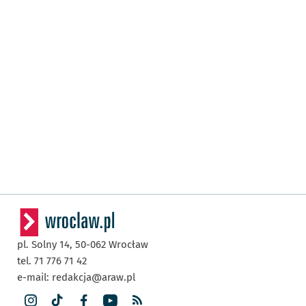
pl. Solny 14,
50-062
Wrocław
tel. 71 776 71 42
e-mail:
redakcja@araw.pl