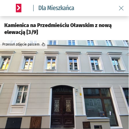
Wróć 
Serwis informacyjny wroclaw.pl podserwis: Dla mieszkańca
Kamienica na Przedmieściu Oławskim z nową
elewacją [3/9]
Przesuń zdjęcie palcem