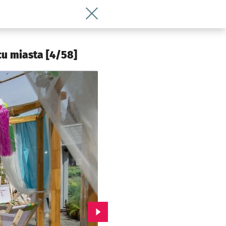
Wróć do artykułu Jarmark Świętojański
cu miasta [4/58]
Przejdź do kolejnego zdjęcia.