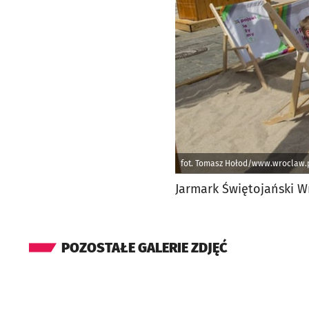
fot. Tomasz Hołod/www.wroclaw.
Jarmark Świętojański W
POZOSTAŁE GALERIE ZDJĘĆ