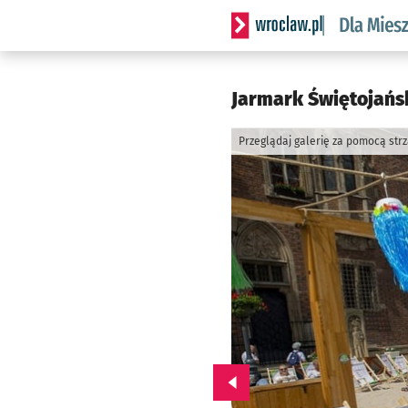
Serwis informacyjny wrocl
Jarmark Świętojańsk
Przeglądaj galerię za pomocą str
Przejdź do poprzedniego zd