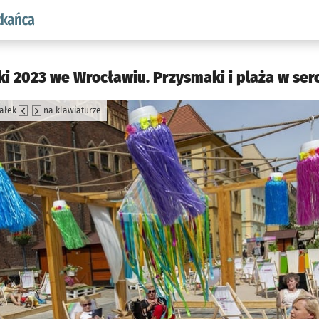
aw.pl podserwis: Dla mieszkańca
i 2023 we Wrocławiu. Przysmaki i plaża w ser
załek
na klawiaturze
jęcia.