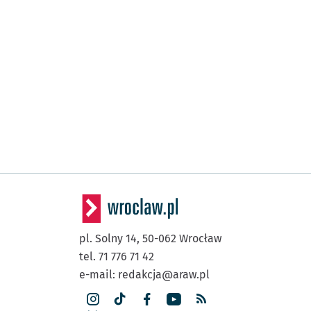
pl. Solny 14,
50-062
Wrocław
tel. 71 776 71 42
e-mail:
redakcja@araw.pl