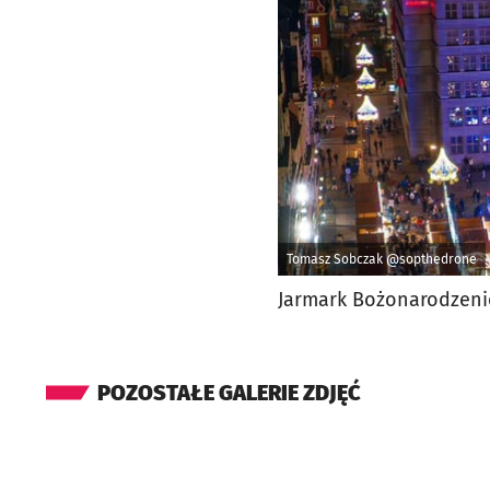
Tomasz Sobczak @sopthedrone
Jarmark Bożonarodzeni
POZOSTAŁE GALERIE ZDJĘĆ