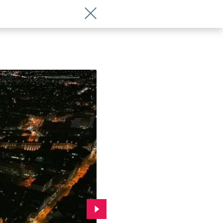
Wróć do artykułu Wieczorny Jarmark B
Przejdź do kolejnego zdjęcia.