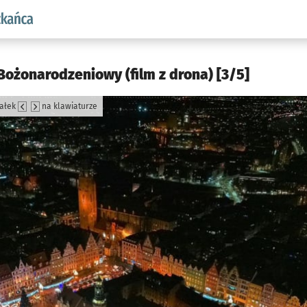
aw.pl podserwis: Dla mieszkańca
ożonarodzeniowy (film z drona) [3/5]
załek
na klawiaturze
jęcia.