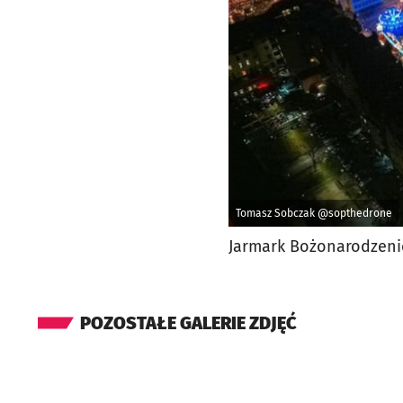
Tomasz Sobczak @sopthedrone
Jarmark Bożonarodzeni
POZOSTAŁE GALERIE ZDJĘĆ