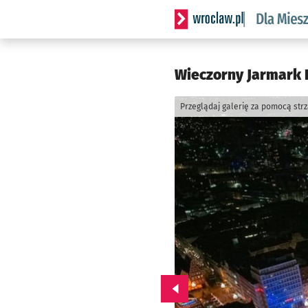
Serwis informacyjny wrocl
Wieczorny Jarmark B
Przeglądaj galerię za pomocą str
Przejdź do poprzedniego zd