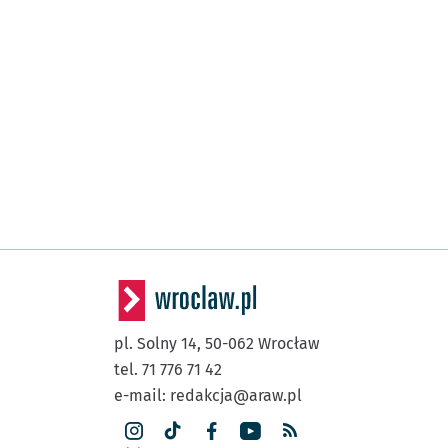
pl. Solny 14,
50-062
Wrocław
tel. 71 776 71 42
e-mail:
redakcja@araw.pl