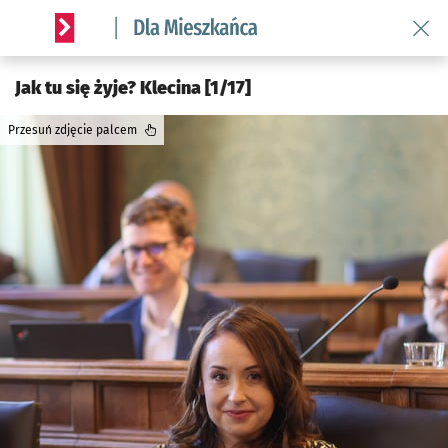
Wróć 
Serwis informacyjny wroclaw.pl podserwis: Dla mieszkańca
Jak tu się żyje? Klecina [1/17]
Przesuń zdjęcie palcem