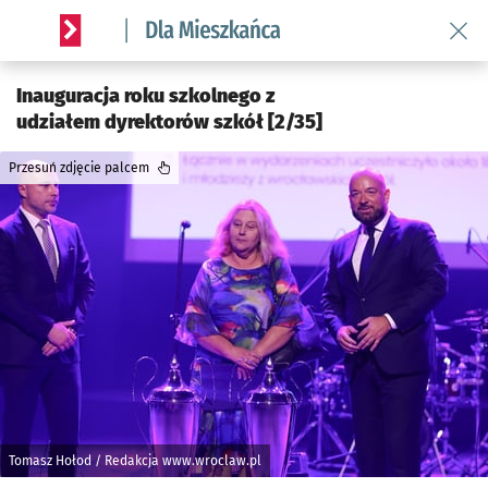
Wróć 
Serwis informacyjny wroclaw.pl podserwis: Dla mieszkańca
Inauguracja roku szkolnego z
udziałem dyrektorów szkół [2/35]
Przesuń zdjęcie palcem
Tomasz Hołod / Redakcja www.wroclaw.pl