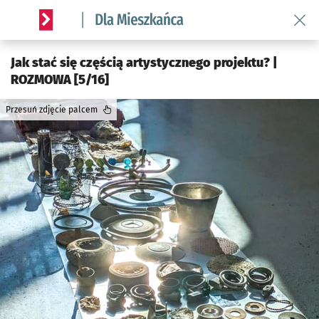
Wróć 
Serwis informacyjny wroclaw.pl podserwis: Dla mieszkańca
Jak stać się częścią artystycznego projektu? |
ROZMOWA [5/16]
Przesuń zdjęcie palcem