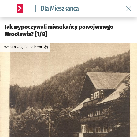
Wróć 
Serwis informacyjny wroclaw.pl podserwis: Dla mieszkańca
Jak wypoczywali mieszkańcy powojennego
Wrocławia? [1/8]
Przesuń zdjęcie palcem