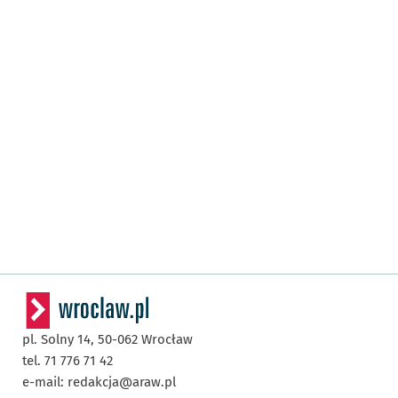
pl. Solny 14,
50-062
Wrocław
tel. 71 776 71 42
e-mail:
redakcja@araw.pl