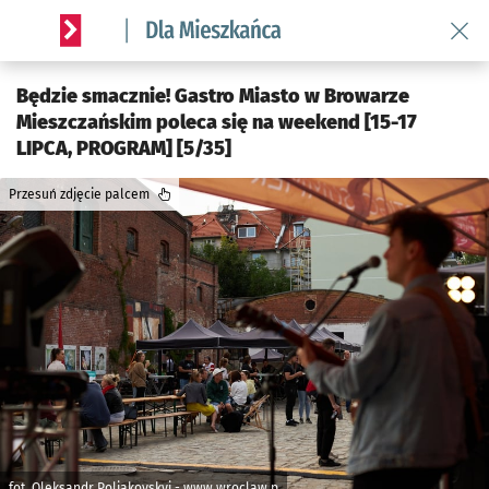
Wróć 
Serwis informacyjny wroclaw.pl podserwis: Dla mieszkańca
Będzie smacznie! Gastro Miasto w Browarze
Mieszczańskim poleca się na weekend [15-17
LIPCA, PROGRAM] [5/35]
Przesuń zdjęcie palcem
fot. Oleksandr Poliakovskyi - www.wroclaw.p