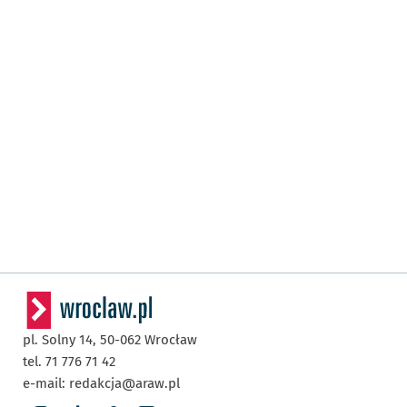
pl. Solny 14,
50-062
Wrocław
tel. 71 776 71 42
e-mail:
redakcja@araw.pl