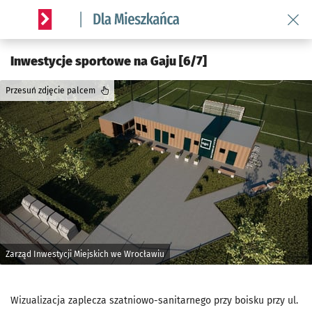
Wróć 
Serwis informacyjny wroclaw.pl podserwis: Dla mieszkańca
Inwestycje sportowe na Gaju [6/7]
Przesuń zdjęcie palcem
Zarząd Inwestycji Miejskich we Wrocławiu
Wizualizacja zaplecza szatniowo-sanitarnego przy boisku przy ul.