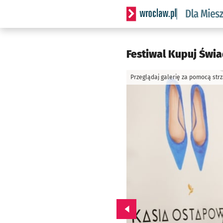
Serwis informacyjny wrocl
Festiwal Kupuj Świa
Przeglądaj galerię za pomocą str
Przejdź do poprzedniego zd