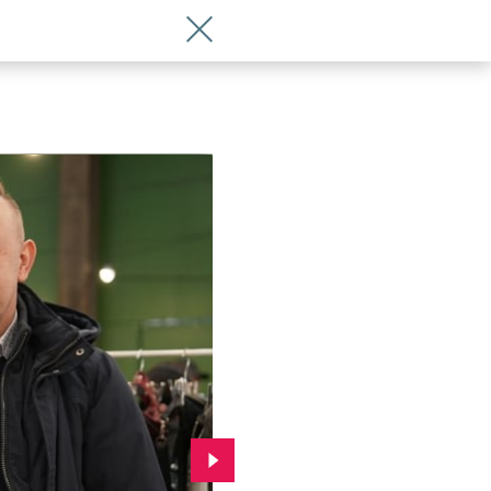
Wróć do artykułu Festiwal Kupuj Świa
Przejdź do kolejnego zdjęcia.