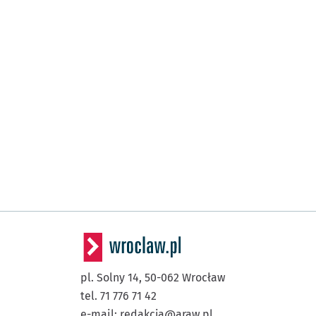
pl. Solny 14,
50-062
Wrocław
tel. 71 776 71 42
e-mail:
redakcja@araw.pl