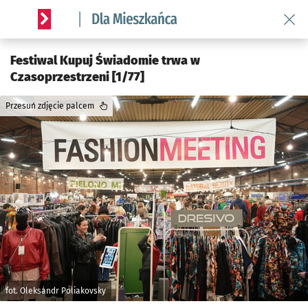
Wróć 
Serwis informacyjny wroclaw.pl podserwis: Dla mieszkańca
Festiwal Kupuj Świadomie trwa w
Czasoprzestrzeni [1/77]
Przesuń zdjęcie palcem
fot. Oleksandr Poliakovsky