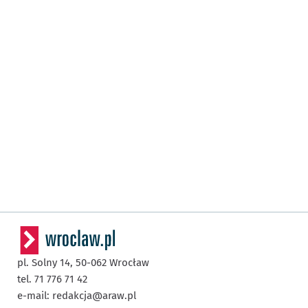
pl. Solny 14,
50-062
Wrocław
tel. 71 776 71 42
e-mail:
redakcja@araw.pl