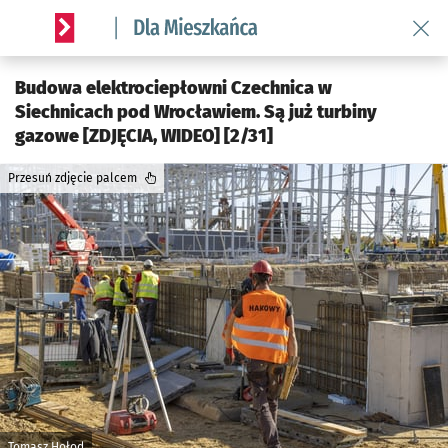
Wróć 
Serwis informacyjny wroclaw.pl podserwis: Dla mieszkańca
Budowa elektrociepłowni Czechnica w
Siechnicach pod Wrocławiem. Są już turbiny
gazowe [ZDJĘCIA, WIDEO] [2/31]
Przesuń zdjęcie palcem
Tomasz Hołod