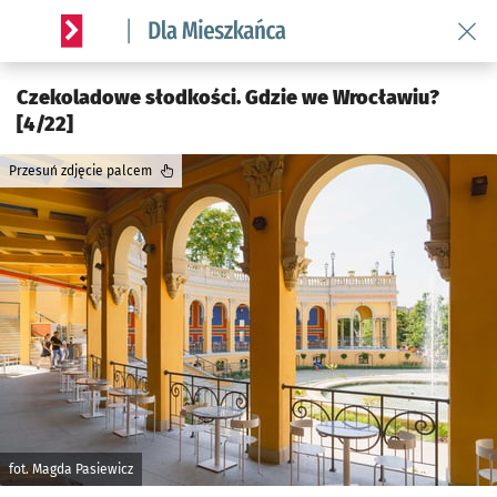
Wróć 
Serwis informacyjny wroclaw.pl podserwis: Dla mieszkańca
Czekoladowe słodkości. Gdzie we Wrocławiu?
[4/22]
Przesuń zdjęcie palcem
fot. Magda Pasiewicz