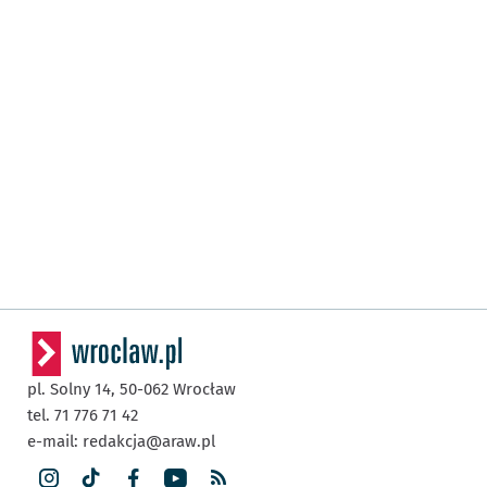
pl. Solny 14,
50-062
Wrocław
tel. 71 776 71 42
e-mail:
redakcja@araw.pl