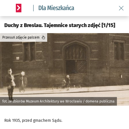
Wróć 
Serwis informacyjny wroclaw.pl podserwis: Dla mieszkańca
Duchy z Breslau. Tajemnice starych zdjęć [1/15]
Przesuń zdjęcie palcem
fot. ze zbiorów Muzeum Architektury we Wrocławiu / domena publiczna
Rok 1935, przed gmachem Sądu.