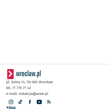
pl. Solny 14,
50-062
Wrocław
tel. 71 776 71 42
e-mail:
redakcja@araw.pl