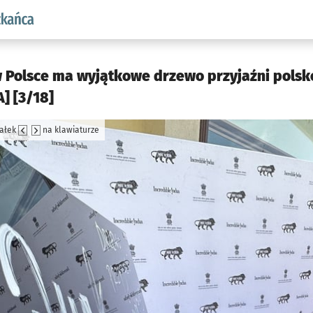
aw.pl podserwis: Dla mieszkańca
 Polsce ma wyjątkowe drzewo przyjaźni polsko
] [3/18]
załek
na klawiaturze