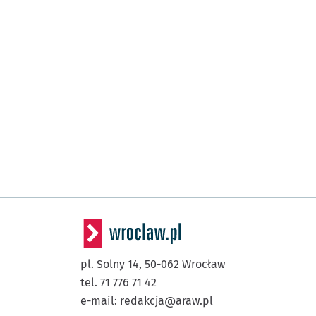
pl. Solny 14,
50-062
Wrocław
tel. 71 776 71 42
e-mail:
redakcja@araw.pl