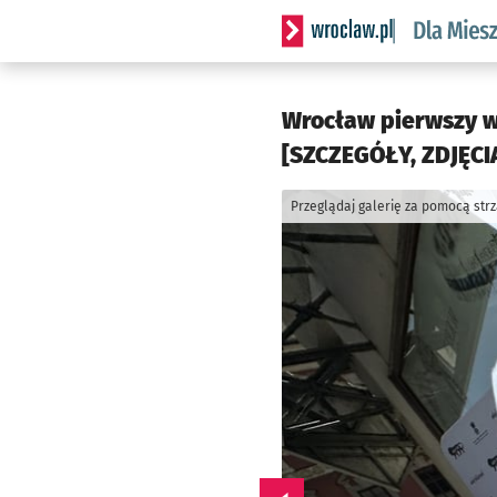
Serwis informacyjny wrocl
Wrocław pierwszy w
[SZCZEGÓŁY, ZDJĘCIA
Przeglądaj galerię za pomocą str