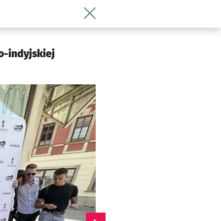
Wróć do artykułu Wrocław pierwszy w P
-indyjskiej