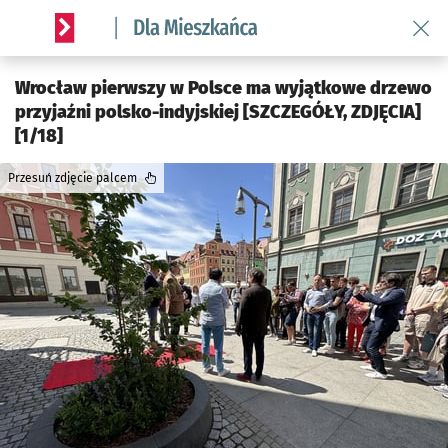
Wróć 
Serwis informacyjny wroclaw.pl podserwis: Dla mieszkańca
Wrocław pierwszy w Polsce ma wyjątkowe drzewo
przyjaźni polsko-indyjskiej [SZCZEGÓŁY, ZDJĘCIA]
[1/18]
Przesuń zdjęcie palcem