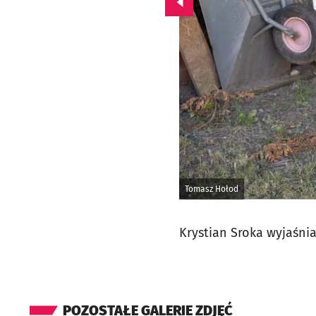
Przejdź do poprzedniego zd
Tomasz Hołod
Krystian Sroka wyjaśni
POZOSTAŁE GALERIE ZDJĘĆ