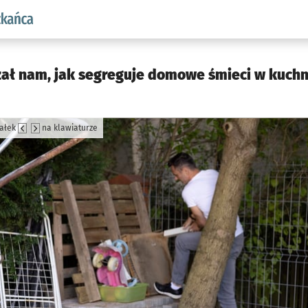
aw.pl podserwis: Dla mieszkańca
ał nam, jak segreguje domowe śmieci w kuchni
załek
na klawiaturze