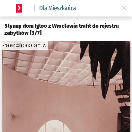
Wróć 
Serwis informacyjny wroclaw.pl podserwis: Dla mieszkańca
Słynny dom Igloo z Wrocławia trafił do rejestru
zabytków [3/7]
Przesuń zdjęcie palcem