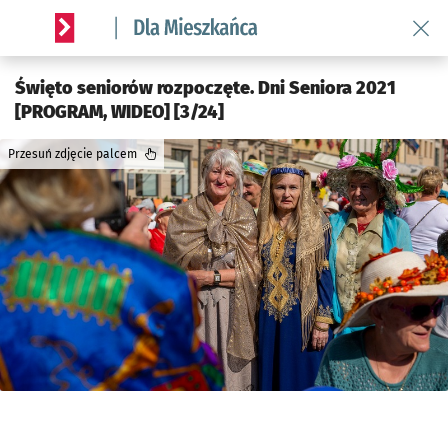
Wróć 
Serwis informacyjny wroclaw.pl podserwis: Dla mieszkańca
Święto seniorów rozpoczęte. Dni Seniora 2021
[PROGRAM, WIDEO] [3/24]
Przesuń zdjęcie palcem