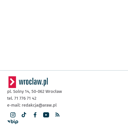
pl. Solny 14,
50-062
Wrocław
tel. 71 776 71 42
e-mail:
redakcja@araw.pl