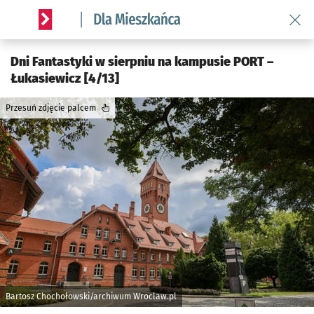
Wróć 
Serwis informacyjny wroclaw.pl podserwis: Dla mieszkańca
Dni Fantastyki w sierpniu na kampusie PORT –
Łukasiewicz [4/13]
Przesuń zdjęcie palcem
Bartosz Chochołowski/archiwum Wroclaw.pl