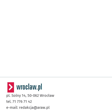
pl. Solny 14,
50-062
Wrocław
tel. 71 776 71 42
e-mail:
redakcja@araw.pl