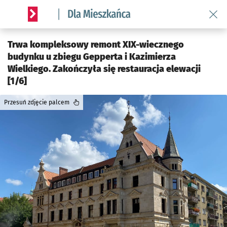
Wróć 
Serwis informacyjny wroclaw.pl podserwis: Dla mieszkańca
Trwa kompleksowy remont XIX-wiecznego
budynku u zbiegu Gepperta i Kazimierza
Wielkiego. Zakończyła się restauracja elewacji
[1/6]
Przesuń zdjęcie palcem