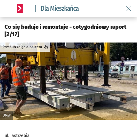
Wróć 
Serwis informacyjny wroclaw.pl podserwis: Dla mieszkańca
Co się buduje i remontuje - cotygodniowy raport
[2/17]
Przesuń zdjęcie palcem
UMW
ul. Jastrzębia