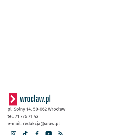
pl. Solny 14,
50-062
Wrocław
tel. 71 776 71 42
e-mail:
redakcja@araw.pl