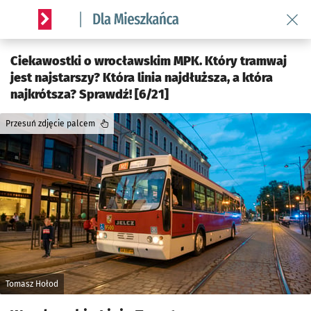
Wróć 
Serwis informacyjny wroclaw.pl podserwis: Dla mieszkańca
Ciekawostki o wrocławskim MPK. Który tramwaj
jest najstarszy? Która linia najdłuższa, a która
najkrótsza? Sprawdź! [6/21]
Przesuń zdjęcie palcem
Tomasz Hołod