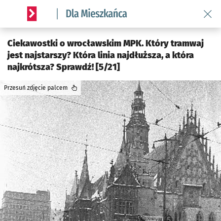
Wróć 
Serwis informacyjny wroclaw.pl podserwis: Dla mieszkańca
Ciekawostki o wrocławskim MPK. Który tramwaj
jest najstarszy? Która linia najdłuższa, a która
najkrótsza? Sprawdź! [5/21]
Przesuń zdjęcie palcem