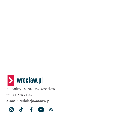
pl. Solny 14,
50-062
Wrocław
tel. 71 776 71 42
e-mail:
redakcja@araw.pl